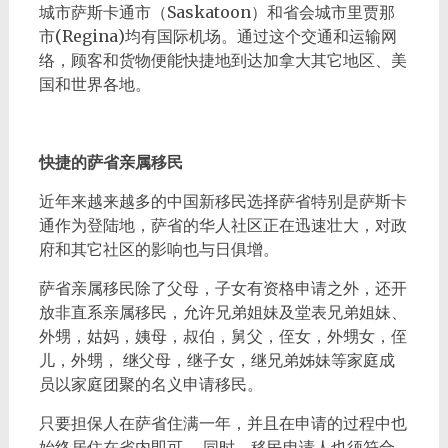
城市萨斯卡通市（Saskatoon）和省会城市里贾那
市(Regina)均有国际机场。通过这个交通和运输网
络，顾客和货物便能快捷地到达加拿大其它地区、美
国和世界各地。
快捷的萨省亲属移民
近年来越来越多的中国新移民选择萨省特别是萨斯卡
通作为登陆地，萨省的华人社区正在迅速壮大，对政
府和其它社区的影响也与日俱增。
萨省亲属移民除了父母，子女有资格申请之外，还开
放非直系亲属移民，允许兄弟姐妹及堂表兄弟姐妹、
外甥，姑妈，姨母，叔伯，舅父，侄女，外甥女，侄
儿，外甥， 继父母，继子女，继兄弟姊妹等家庭成
员以家庭团聚的名义申请移民。
只要担保人在萨省住满一年，并且在申请的过程中也
始终居住在省内即可。 同时，移民申请人也须符合