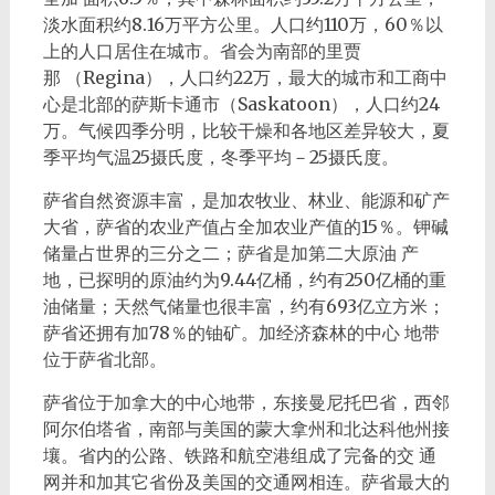
淡水面积约8.16万平方公里。人口约110万，60％以
上的人口居住在城市。省会为南部的里贾
那 （Regina），人口约22万，最大的城市和工商中
心是北部的萨斯卡通市（Saskatoon），人口约24
万。气候四季分明，比较干燥和各地区差异较大，夏
季平均气温25摄氏度，冬季平均－25摄氏度。
萨省自然资源丰富，是加农牧业、林业、能源和矿产
大省，萨省的农业产值占全加农业产值的15％。钾碱
储量占世界的三分之二；萨省是加第二大原油 产
地，已探明的原油约为9.44亿桶，约有250亿桶的重
油储量；天然气储量也很丰富，约有693亿立方米；
萨省还拥有加78％的铀矿。加经济森林的中心 地带
位于萨省北部。
萨省位于加拿大的中心地带，东接曼尼托巴省，西邻
阿尔伯塔省，南部与美国的蒙大拿州和北达科他州接
壤。省内的公路、铁路和航空港组成了完备的交 通
网并和加其它省份及美国的交通网相连。萨省最大的