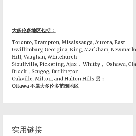
大多伦多地区包括：
Toronto, Brampton, Mississauga, Aurora, East
Gwillimbury, Georgina, King, Markham, Newmark
Hill, Vaughan, Whitchurch-
Stouffville, Pickering, Ajax， Whitby， Oshawa, Cla
Brock，Scugog, Burlington，
Oakville, Milton, and Halton Hills.
另：
Ottawa
不属
大多伦多范围地区
实用链接